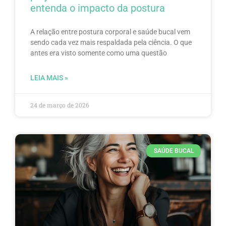
entenda o impacto da postura
A relação entre postura corporal e saúde bucal vem
sendo cada vez mais respaldada pela ciência. O que
antes era visto somente como uma questão
LEIA MAIS »
24 de março de 2026
SAÚDE BUCAL