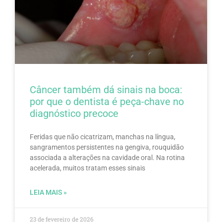
Câncer também dá sinais na boca:
por que o dentista é peça-chave no
diagnóstico precoce
Feridas que não cicatrizam, manchas na língua,
sangramentos persistentes na gengiva, rouquidão
associada a alterações na cavidade oral. Na rotina
acelerada, muitos tratam esses sinais
LEIA MAIS »
23 de fevereiro de 2026